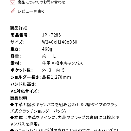
商品についてのお問い合わせ
レビューを書く
商品詳細
商品番号：
JPI-7285
サイズ：
W240xH140xD50
重さ：
460g
容量：
約 ― L
素材：
牛革×撥水キャンバス
ポケット数：
外：3 内：5
ショルダー長さ：
最長1,270mm
ハンドル高さ：
―
PC対応サイズ：
―
商品説明
◆牛革と撥水キャンバスを組み合わせた2層タイプのフラッ
プ式クラッチショルダーバッグ。
◆本体は牛革をメインに、内装やフラップの裏側には撥水キ
ャンパスを採用。
◆ショートハンドルが付属されているのでクラッチバッグとし