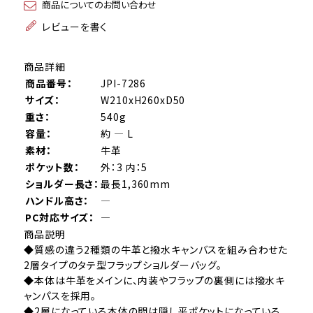
商品についてのお問い合わせ
レビューを書く
商品詳細
商品番号：
JPI-7286
サイズ：
W210xH260xD50
重さ：
540g
容量：
約 ― L
素材：
牛革
ポケット数：
外：3 内：5
ショルダー長さ：
最長1,360mm
ハンドル高さ：
―
PC対応サイズ：
―
商品説明
◆質感の違う2種類の牛革と撥水キャンバスを組み合わせた
2層タイプのタテ型フラップショルダーバッグ。
◆本体は牛革をメインに、内装やフラップの裏側には撥水キ
ャンパスを採用。
◆2層になっている本体の間は隠し平ポケットになっている