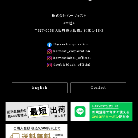
株式会社ハーヴェスト
<本社>
〒577-0058 大阪府東大阪市足代北 1-18-3
Harvestcorporation
harvest_corporation
harvestlabel_official
doubleblack_official
English
Contact