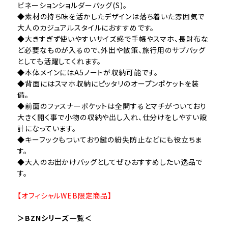
ビネーションショルダーバッグ(S)。
◆素材の持ち味を活かしたデザインは落ち着いた雰囲気で
大人のカジュアルスタイルにおすすめです。
◆大きすぎず使いやすいサイズ感で手帳やスマホ、長財布な
ど必要なものが入るので、外出や散策、旅行用のサブバッグ
としても活躍してくれます。
◆本体メインにはA5ノートが収納可能です。
◆背面にはスマホ収納にピッタリのオープンポケットを装
備。
◆前面のファスナーポケットは全開するとマチがついており
大きく開く事で小物の収納や出し入れ、仕分けをしやすい設
計になっています。
◆キーフックもついており鍵の紛失防止などにも役立ちま
す。
◆大人のお出かけバッグとしてぜひおすすめしたい逸品で
す。
【オフィシャルWEB限定商品】
＞BZNシリーズ一覧＜