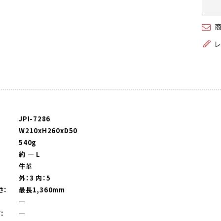
JPI-7286
W210xH260xD50
540g
約 ― L
牛革
外：3 内：5
さ：
最長1,360mm
：
―
：
―