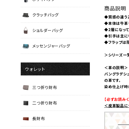
商品説明
クラッチバッグ
◆質感の違う
◆本体は牛革
◆2層になっ
ショルダーバッグ
◆引手は主に
◆フラップは
メッセンジャーバッグ
＞シリーズ一
＜革の説明＞
ウォレット
バングラデシ
の革です。
染め仕上げ時
三つ折り財布
【必ずお読みく
二つ折り財布
＜皮革製品に
長財布