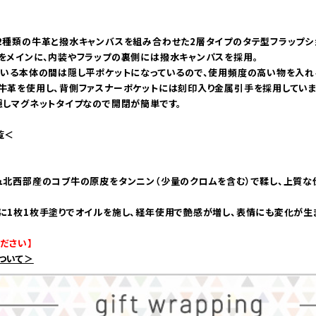
2種類の牛革と撥水キャンバスを組み合わせた2層タイプのタテ型フラップシ
をメインに、内装やフラップの裏側には撥水キャンパスを採用。
ている本体の間は隠し平ポケットになっているので、使用頻度の高い物を入れ
牛革を使用し、背側ファスナーポケットには刻印入り金属引手を採用していま
隠しマグネットタイプなので開閉が簡単です。
覧＜
ュ北西部産のコブ牛の原皮をタンニン（少量のクロムを含む）で鞣し、上質な
に1枚1枚手塗りでオイルを施し、経年使用で艶感が増し、表情にも変化が生
ださい】
ついて＞