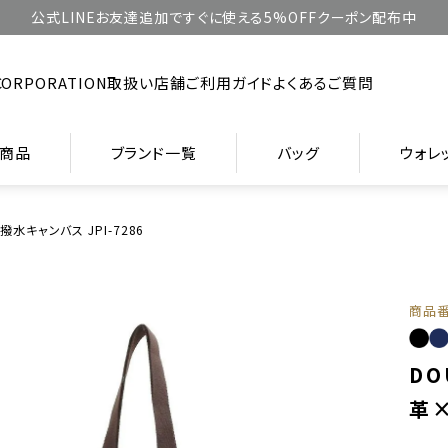
公式LINEお友達追加ですぐに使える5%OFFクーポン配布中
CORPORATION
取扱い店舗
ご利用ガイド
よくあるご質問
商品
ブランド一覧
バッグ
ウォレ
水キャンバス JPI-7286
商品
DO
革×