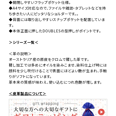
◆開閉しやすいフラップポケット仕様。
◆A4サイズ対応なので、ファイルや雑誌・タブレットなどを持
ち歩きたい人にピッタリなショルダーです。。
◆背面には取り出しやすいスナップポケットを配置していま
す。
◆本体正面に押したDOUBLESの型押しがポイントです。
＞シリーズ一覧＜
＜革の説明＞
オーストラリア産の原皮をクロムで鞣した革です。
鞣し加工では多めにオイルを染みこませ、染料仕上げ時には
顔料を少し吹付けることで表面にほどよい艶が生まれ、手触
りがソフトになっています。
革本来の質感が味わえ、使い込むにつれ色艶が増します。
＜皮革製品について＞