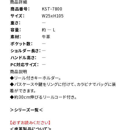
商品詳細
商品番号：
KST-7800
サイズ：
W25xH105
重さ：
―
容量：
約 ― L
素材：
牛革
ポケット数：
―
ショルダー長さ：
―
ハンドル高さ：
―
PC対応サイズ：
―
商品説明
◆リール付きキーホルダー。
◆パスケースや鍵をリングに付けて、カラビナでバッグに装
着ができます。
◆約30cm伸びるリールコード付き。
＞シリーズ一覧＜
【必ずお読みください】
＜皮革製品について＞