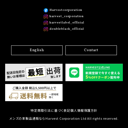
Harvestcorporation
harvest_corporation
harvestlabel_official
doubleblack_official
English
Contact
特定商取引法に基づく表記
個人情報保護方針
メンズの革製品通販ならHarvest Corporation Ltd All rights reserved.