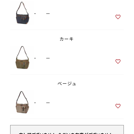
-
—
カーキ
-
—
ベージュ
-
—