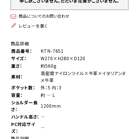
申し訳ございません。ただいま在庫がございません。
商品についてのお問い合わせ
レビューを書く
商品詳細
商品番号：
KTN-7651
サイズ：
W270×H280×D120
重さ：
約560g
高密度ナイロンツイル×牛革×イタリアンヌ
素材：
メ牛革
ポケット数：
外：5 内：3
容量：
約 ― L
ショルダー長
1200mm
さ：
ハンドル高さ：
―
PC対応サイ
―
ズ：
商品説明