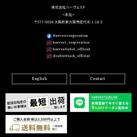
株式会社ハーヴェスト
<本社>
〒577-0058 大阪府東大阪市足代北 1-18-3
Harvestcorporation
harvest_corporation
harvestlabel_official
doubleblack_official
English
Contact