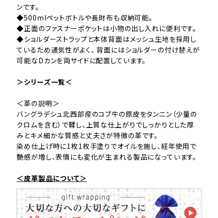
ンです。
◆500mlペットボトルや長財布も収納可能。
◆正面のファスナーポケットは小物の出し入れに便利です。
◆ショルダーストラップと本体背面はメッシュ生地を採用し
ているため通気性がよく、 背面にはショルダーの付け替えが
可能なDカンを両サイドに配置しています。
＞シリーズ一覧＜
＜革の説明＞
バングラデシュ北西部産のコブ牛の原皮をタンニン（少量の
クロムを含む）で鞣し、上質な仕上がりでしっかりとした厚
みとキメ細かな質感と丈夫さが特徴の革です。
染め仕上げ時に1枚1枚手塗りでオイルを施し、経年使用で
艶感が増し、表情にも変化が生まれる製品になっています。
＜皮革製品について＞