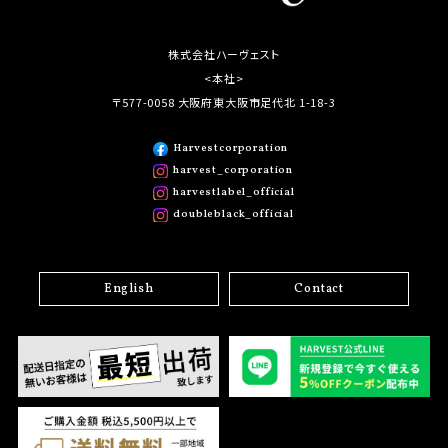
株式会社ハーヴェスト
<本社>
〒577-0058 大阪府東大阪市足代北 1-18-3
Harvestcorporation
harvest_corporation
harvestlabel_official
doubleblack_official
English
Contact