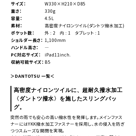
サイズ：
W330×H210×D85
重さ：
330g
容量：
4.5L
素材：
高密度ナイロンツイル(ダントツ撥水加工)
ポケット数：
外 : 2 内 : 1 タブレット : 1
ショルダー長さ：
1,100mm
ハンドル高さ：
―
PC対応サイズ：
iPad11inch.
収納可能サイズ：
B5
＞DANTOTSU 一覧＜
高密度ナイロンツイルに、超耐久撥水加工
〈ダントツ撥水〉を施したスリングバッ
グ。
突然の雨でも安心の高い撥水性を発揮します。メインファス
ナーにはYKK撥水加工ファスナーを採用し、水の侵入を防ぎ
つつスムーズな開閉を実現。