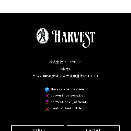
株式会社ハーヴェスト
<本社>
〒577-0058 大阪府東大阪市足代北 1-18-3
Harvestcorporation
harvest_corporation
harvestlabel_official
doubleblack_official
English
Contact