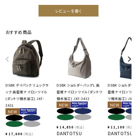
レビューを書く
おすすめ商品
DSBK デイパック リュックサ
DSBK ショルダーバッグL 高
DSBK ショルダー
ック 高密度ナイロンツイル
密度ナイロンツイル（ダントツ
密度ナイロンツイル
(ダントツ撥水加工) JXF-
撥水加工) JXF-3432
ツ撥水加工) JXF-3
NEW
NEW
3431
NEW
¥
14,850
税込
¥
12,100
税込
DANTOTSU
DANTOTSU
¥
17,600
税込