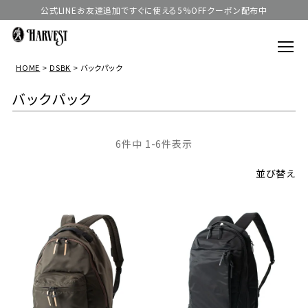
公式LINEお友達追加ですぐに使える5%OFFクーポン配布中
HOME
DSBK
バックパック
バックパック
6
件中
1
-
6
件表示
並び替え