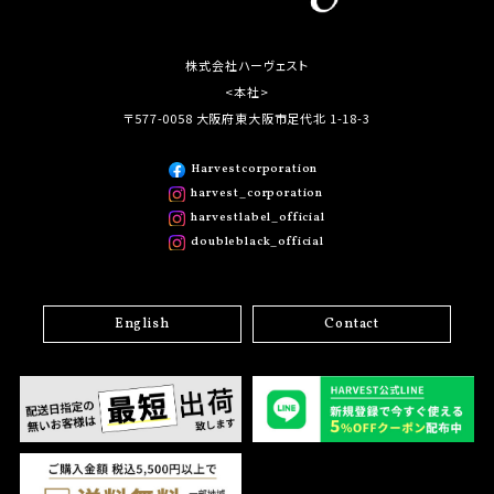
株式会社ハーヴェスト
<本社>
〒577-0058 大阪府東大阪市足代北 1-18-3
Harvestcorporation
harvest_corporation
harvestlabel_official
doubleblack_official
English
Contact