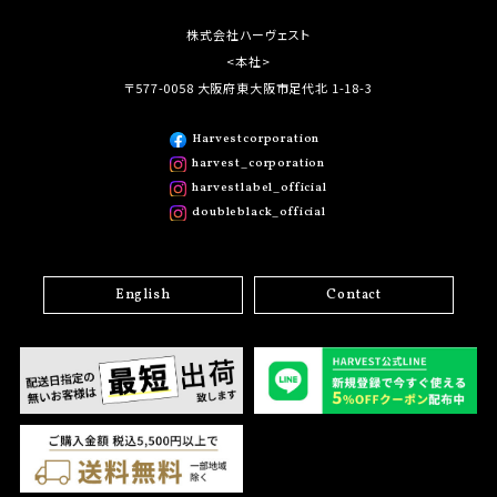
株式会社ハーヴェスト
<本社>
〒577-0058 大阪府東大阪市足代北 1-18-3
Harvestcorporation
harvest_corporation
harvestlabel_official
doubleblack_official
English
Contact