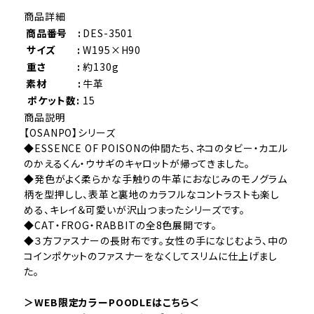
商品詳細
商品番号 :
DES-3501
サイズ :
W195×H90
重さ :
約130g
素材 :
牛革
ポケット数:
15
商品説明
【OSANPO】シリーズ
◆ESSENCE OF POISONの仲間たち、ネコのタビー・カエル
のかえるくん・ウサギのキャロットが帰ってきました。
◆発色がよく柔らかな手触りの牛革におなじみのモノグラム
柄を型押しし、表革と裏地のカラフルなコントラストも楽し
める、キレイ＆可愛いが沢山つまったシリーズです。
◆CAT・FROG・RABBITの全8色展開です。
◆３方ファスナーの長財布です。女性の手になじむよう、中の
コインポケットのファスナーをなくしてスリムに仕上げまし
た。
＞WEB限定カラーPOODLEはこちら＜