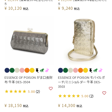
ろ
ろ
¥
10,120
¥
9,240
税込
税込
ESSENCE OF POISON がま口長財
ESSENCE OF POISON モバイルポ
布 牛革 DES-3504
ーチ/ミニショルダー 牛革 DES-
3503
5.00
（2）
5.00
（2）
¥
18,150
¥
14,300
税込
税込