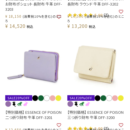
お財布ポシェット 長財布 牛革 DFF-
長財布 ラウンド 牛革 DFF-3202
3203
5.00
（1）
¥
18,150
¥
16,500
(消費税10%を含む)のとこ
(消費税10%を含む)のとこ
ろ
ろ
¥
14,520
¥
13,200
税込
税込
SALE20%OFF
SALE20%OFF
【特別価格】 ESSENCE OF POISON
【特別価格】 ESSENCE OF POISON
二つ折り財布 牛革 DFF-3201
三つ折り財布 牛革 DFF-3200
5.00
（1）
¥
12,650
¥
11,550
(消費税10%を含む)のとこ
(消費税10%を含む)のとこ