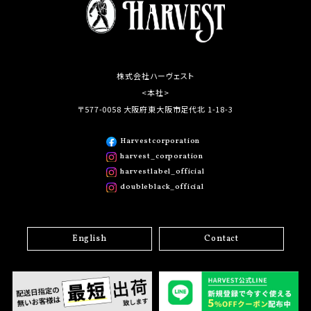
株式会社ハーヴェスト
<本社>
〒577-0058 大阪府東大阪市足代北 1-18-3
Harvestcorporation
harvest_corporation
harvestlabel_official
doubleblack_official
English
Contact