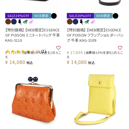
SALE20%OFF
WEB限定
SALE20%OFF
WEB限定
【特別価格】 【WEB限定】ESSENCE
【特別価格】 【WEB限定】ESSENCE
OF POISON ミニトートバッグ 牛革
OF POISON フラップショルダーバッ
KAG-3110
グ 牛革 KAG-3109
5.00
（1）
¥
17,600
¥
17,600
(消費税10%を含む)のとこ
(消費税10%を含む)のとこ
ろ
ろ
¥
14,080
¥
14,080
税込
税込