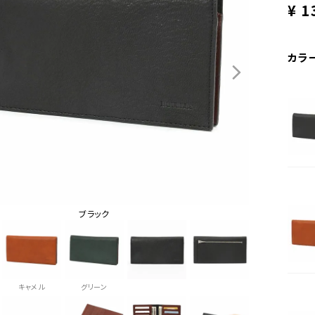
¥
1
カラ
ブラック
キャメル
グリーン