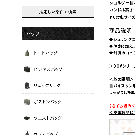
ショルダー長
ハンドル高さ
PC対応サイズ
商品説明
バッグ
◆シュリンク
◆薄さに加え
◆外側のコイ
トートバッグ
＞DOVシリ
ビジネスバッグ
＜革の説明＞
リュックサック
自パキスタン
しっかりした
ボストンバッグ
【必ずお読みく
＜皮革製品に
ウエストバッグ
ボディバッグ