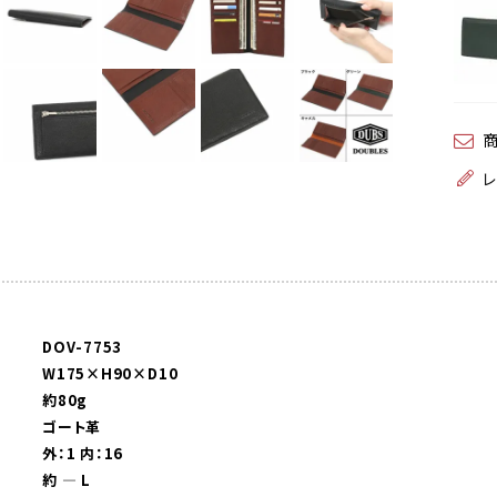
DOV-7753
W175×H90×D10
約80g
ゴート革
外：1 内：16
約 ― L