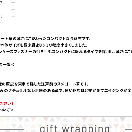
さ：
―
：
―
：
―
ゴート革の薄さにこだわったコンパクトな長財布です。
、本体サイズも従来品より5ミリ程度小さくしました。
ンケースファスナーの引き手もコンパクトに折れるタイプを採用し、薄さにこ
ーズ一覧＜
産の原皮を東京で鞣した江戸前のヌメゴート革です。
厚みのナチュラルなシボ感のある革で、使い込むほど艶が出てエイジングが楽
ださい】
ついて＞