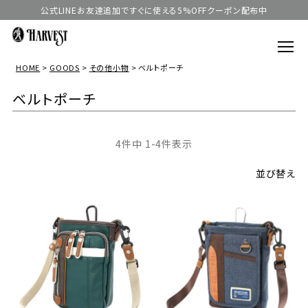
公式LINEお友達追加ですぐに使える5%OFFクーポン配布中
HOME
GOODS
その他小物
ベルトポーチ
ベルトポーチ
4
件中
1
-
4
件表示
並び替え