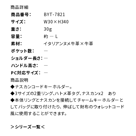
商品詳細
商品番号：
BYT-7821
サイズ：
W30×H340
重さ：
30g
容量：
約 ― L
素材：
イタリアンヌメ牛革×牛革
ポケット数：
―
ショルダー長さ：
―
ハンドル高さ：
―
PC対応サイズ：
―
商品説明
◆ナスカンコードキーホルダー。
◆3サイズの2重リング、ハトメ革タグ、ナスカンx2 あり
◆本体リングとナスカンを接続してチャームキーホルダーと
してバッグに取り付けたり、 伸ばして財布のウォレットコード
風に使用することができます。
＞シリーズ一覧＜