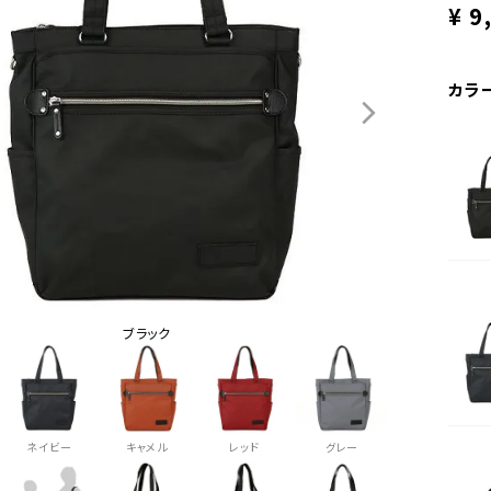
¥
9
カラ
ブラック
ネイビー
キャメル
レッド
グレー