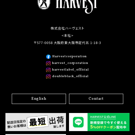
株式会社ハーヴェスト
<本社>
〒577-0058 大阪府東大阪市足代北 1-18-3
Harvestcorporation
harvest_corporation
harvestlabel_official
doubleblack_official
English
Contact