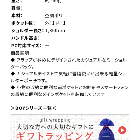
重さ：
約160g
容量：
―
素材：
杢調ポリ
ポケット数：
外：1 内：1
ショルダー長さ：
1,360mm
ハンドル高さ：
―
PC対応サイズ：
―
商品説明
◆ フラップが斜めにデザインされたカジュアルなミニショル
ダーバッグ。
◆ カジュアルテイストて気軽に普段使いが出来る軽量ショ
ルダーポーチです。
◆ 小物の収納に便利な前ポケットとお財布やスマートフォン
の収納に便利なメインポケットを装備しています。
＞BOYシリーズ一覧＜