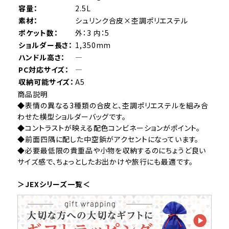
容量：
2.5L
素材：
シュリンク合皮×杢調ポリエステル
ポケット数：
外：3 内：5
ショルダー長さ：
1,350mm
ハンドル高さ：
―
PC対応サイズ：
―
収納可能サイズ：
A5
商品説明
◆表情の異なる3種類の合皮と、杢調ポリエステルを組み合
わせた横型ショルダーバッグです。
◆コントラストが映える配色コンビネーションがポイント。
◆前面四隅に配した中空鋲がアクセントになっています。
◆必要最低限の貴重品や小物を収納するのにちょうど良い
サイズ感で、ちょっとしたお出かけや旅行にも最適です。
＞JEXシリーズ一覧＜