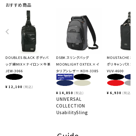
おすすめ商品
DOUBLES BLACK ボディバ
DSBK スリングバッグ
MOUSTACHE ボ
ッグ 綿MIX×ナイロン×牛革
MOONLIGHT OXTEX.×イ
ポリキャンパス×
JEW-3066
タリアンレザー KOH-3385
VUV-4600
¥
12,100
税込
¥
14,850
税込
¥
6,930
税込
UNIVERSAL
COLLECTION
UsabilitySling
Guide