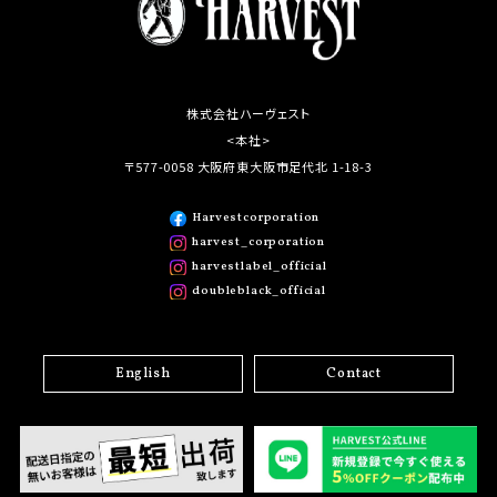
株式会社ハーヴェスト
<本社>
〒577-0058 大阪府東大阪市足代北 1-18-3
Harvestcorporation
harvest_corporation
harvestlabel_official
doubleblack_official
English
Contact