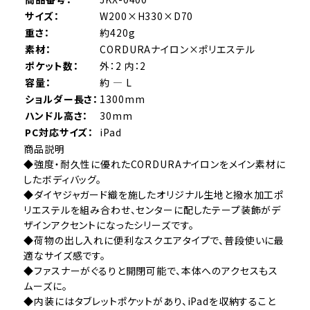
サイズ：
W200×H330×D70
重さ：
約420g
素材：
CORDURAナイロン×ポリエステル
ポケット数：
外：2 内：2
容量：
約 ― L
ショルダー長さ：
1300mm
ハンドル高さ：
30mm
PC対応サイズ：
iPad
商品説明
◆強度・耐久性に優れたCORDURAナイロンをメイン素材に
したボディバッグ。
◆ダイヤジャガード織を施したオリジナル生地と撥水加工ポ
リエステルを組み合わせ、センターに配したテープ装飾がデ
ザインアクセントになったシリーズです。
◆荷物の出し入れに便利なスクエアタイプで、普段使いに最
適なサイズ感です。
◆ファスナーがぐるりと開閉可能で、本体へのアクセスもス
ムーズに。
◆内装にはタブレットポケットがあり、iPadを収納すること