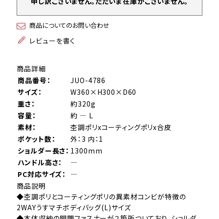
申し訳ございません。ただいま在庫がございません。
商品についてのお問い合わせ
レビューを書く
商品詳細
商品番号：
JUO-4786
サイズ：
W360×H300×D60
重さ：
約320g
容量：
約 ― L
素材：
杢調ポリxコーティングポリx合皮
ポケット数：
外：3 内：1
ショルダー長さ：
1300mm
ハンドル高さ：
―
PC対応サイズ：
―
商品説明
◆杢調ポリとコーティングポリの異素材コンビが特徴の
2WAYうすマチボディバッグ(L)サイズ
◆本体収納の開閉ファスナーが２箇所ついており、ショルダ