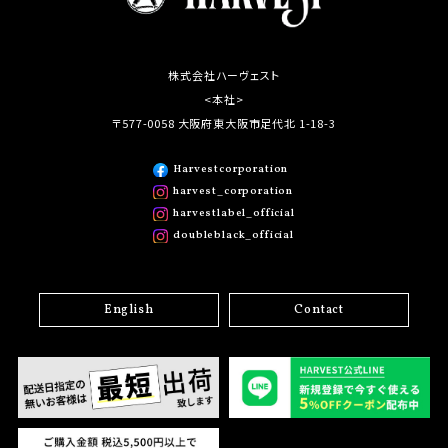
株式会社ハーヴェスト
<本社>
〒577-0058 大阪府東大阪市足代北 1-18-3
Harvestcorporation
harvest_corporation
harvestlabel_official
doubleblack_official
English
Contact