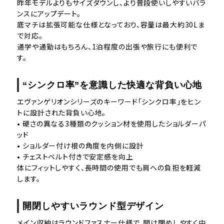
昨年モデルよりもサイズダウンし、より普段使いしやすいバラ
ンスにアップデート。
底マチは拡張可能な仕様となっており、容量は最大約30Lま
で対応。
通学や通勤はもちろん、1泊程度の出張や旅行にも便利で
す。
“シンクロ率”を意識した快適な背負い心地
エヴァンゲリオンシリーズのキーワード「シンクロ率」をヒン
トに設計された背負い心地。
• 硬さの異なる3種類のクッション材を使用したショルダーパ
ッド
• ショルダー付け根の角度を内側に設計
• チェストベルト付きで安定感を向上
体にフィットしやすく、長時間の使用でも肩への負担を軽減
します。
開閉しやすいラウンド型デザイン
メイン収納はラウンドファスナー仕様で、開け閉めしやすく中