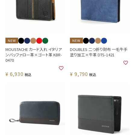
NEW
NEW
MOUSTACHE カード入れ イタリア
DOUBLES 二つ折り財布 一毛牛手
ンバッファロー革×ゴート革 KBR-
塗り加工×牛革 DTS-1421
0470
¥
6,930
¥
9,790
税込
税込