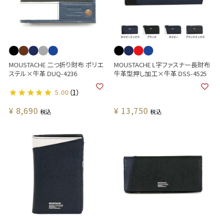
MOUSTACHE 二つ折り財布 ポリエ
MOUSTACHE L字ファスナー長財布
ステル×牛革 DUQ-4236
牛革型押し加工×牛革 DSS-4525
5.00
（1）
¥
8,690
¥
13,750
税込
税込