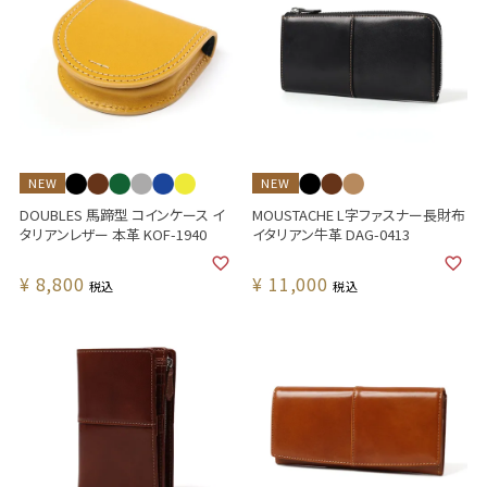
NEW
NEW
DOUBLES 馬蹄型 コインケース イ
MOUSTACHE L字ファスナー長財布
タリアンレザー 本革 KOF-1940
イタリアン牛革 DAG-0413
¥
8,800
¥
11,000
税込
税込