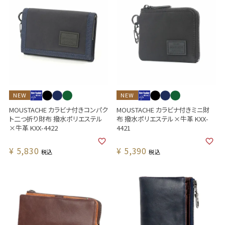
NEW
NEW
MOUSTACHE カラビナ付きコンパク
MOUSTACHE カラビナ付きミニ財
ト二つ折り財布 撥水ポリエステル
布 撥水ポリエステル×牛革 KXX-
×牛革 KXX-4422
4421
¥
5,830
¥
5,390
税込
税込