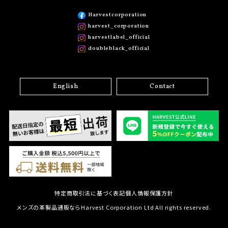
Harvestcorporation
harvest_corporation
harvestlabel_official
doubleblack_official
English
Contact
特定商取引法に基づく表記
個人情報保護方針
メンズの革製品通販ならHarvest Corporation Ltd All rights reserved.