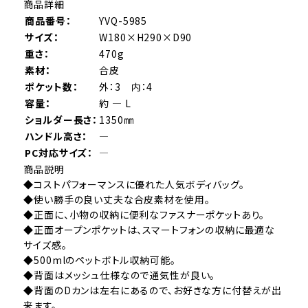
商品詳細
商品番号：
YVQ-5985
サイズ：
W180×H290×D90
重さ：
470g
素材：
合皮
ポケット数：
外：3 内：4
容量：
約 ― L
ショルダー長さ：
1350㎜
ハンドル高さ：
―
PC対応サイズ：
―
商品説明
◆コストパフォーマンスに優れた人気ボディバッグ。
◆使い勝手の良い丈夫な合皮素材を使用。
◆正面に、小物の収納に便利なファスナーポケットあり。
◆正面オープンポケットは、スマートフォンの収納に最適な
サイズ感。
◆500mlのペットボトル収納可能。
◆背面はメッシュ仕様なので通気性が良い。
◆背面のDカンは左右にあるので、お好きな方に付替えが出
来ます。