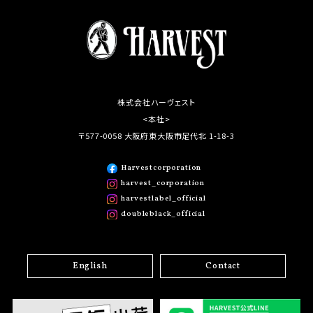
株式会社ハーヴェスト
<本社>
〒577-0058 大阪府東大阪市足代北 1-18-3
Harvestcorporation
harvest_corporation
harvestlabel_official
doubleblack_official
English
Contact