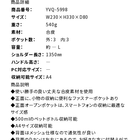
商品詳細
商品番号：
YVQ-5998
サイズ：
W230×H330×D80
重さ：
540g
素材：
合皮
ポケット数：
外：3 内:3
容量：
約 ― L
ショルダー長さ：
1350㎜
ハンドル高さ：
―
PC対応サイズ：
―
収納可能サイズ：
A4
商品説明
◆使い勝手の良い丈夫な合皮素材を使用
◆正面に、小物の収納に便利なファスナーポケットあり
◆正面オープンポケットは、スマートフォンの収納に最適な
サイズ感
◆500mlのペットボトル収納可能
◆A4サイズ収納可能
◆背面はメッシュ仕様なので通気性が良い
◆背面のDカンは左右にあるので、お好きな方に付替えがで