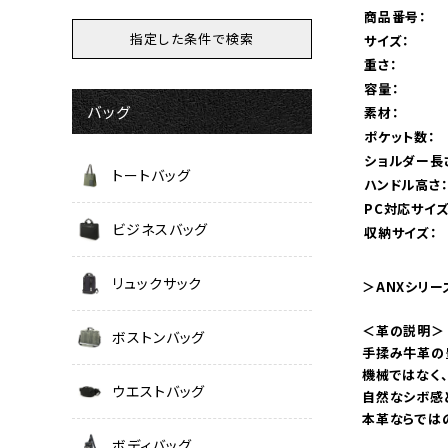
商品番号：
サイズ：
重さ：
容量：
バッグ
素材：
ポケット数：
ショルダー長
トートバッグ
ハンドル高さ
PC対応サイズ
ビジネスバッグ
収納サイズ：
リュックサック
＞ANXシリ
＜革の説明＞
ボストンバッグ
手揉み牛革の
機械ではなく
ウエストバッグ
自然なシボ感
本革ならでは
ボディバッグ