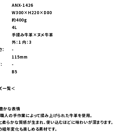
ANX-1426
W300×H220×D80
約400g
4L
手揉み牛革×ヌメ牛革
外：1 内：3
さ：
-
：
115mm
：
-
B5
ーズ一覧＜
豊かな表情
、職人の手作業によって揉み上げられた牛革を使用。
と柔らかな質感が生まれ、使い込むほどに味わいが深まります。
の経年変化も楽しめる素材です。