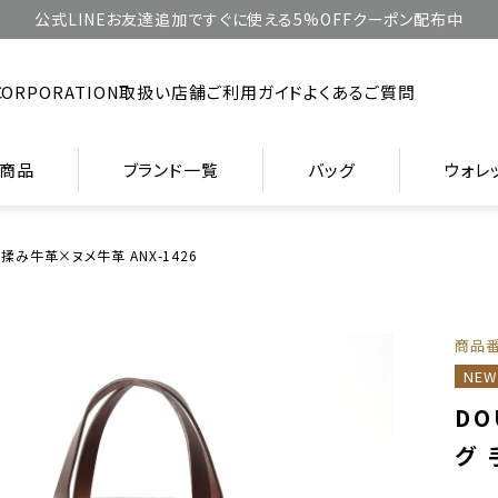
公式LINEお友達追加ですぐに使える5%OFFクーポン配布中
CORPORATION
取扱い店舗
ご利用ガイド
よくあるご質問
商品
ブランド一覧
バッグ
ウォレ
手揉み牛革×ヌメ牛革 ANX-1426
商品
NEW
DO
グ 