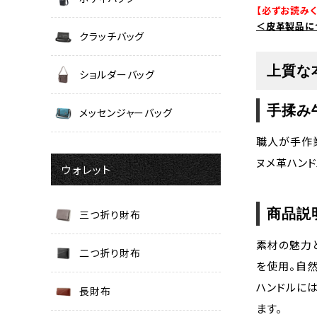
【必ずお読みく
＜皮革製品に
クラッチバッグ
上質な
ショルダーバッグ
手揉み
メッセンジャーバッグ
職人が手作
ヌメ革ハン
ウォレット
商品説
三つ折り財布
素材の魅力
二つ折り財布
を使用。自
ハンドルに
長財布
ます。