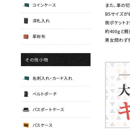
コインケース
また、革の切
B5サイズが
深札入れ
側ポケット3
約400gと
革財布
男女問わず
その他小物
名刺入れ・カード入れ
ベルトポーチ
パスポートケース
パスケース