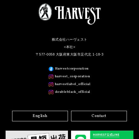
株式会社ハーヴェスト
<本社>
〒577-0058 大阪府東大阪市足代北 1-18-3
Harvestcorporation
harvest_corporation
harvestlabel_official
doubleblack_official
English
Contact