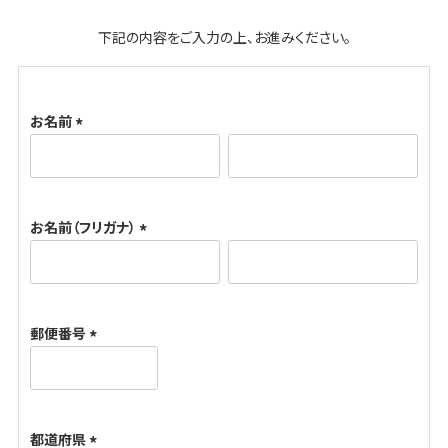
下記の内容をご入力の上、お進みください。
お名前
(
必
須
お名前（フリガナ）
)
(
必
須
郵便番号
)
(
必
須
都道府県
)