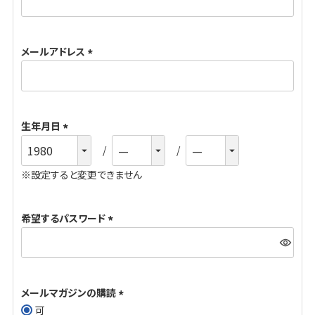
必
須
メールアドレス
)
(
必
須
生年月日
)
(
必
※設定すると変更できません
須
)
希望するパスワード
(
必
須
メールマガジンの購読
)
可
(