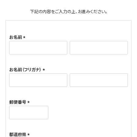
下記の内容をご入力の上、お進みください。
お名前
(
必
須
お名前（フリガナ）
)
(
必
須
郵便番号
)
(
必
須
都道府県
)