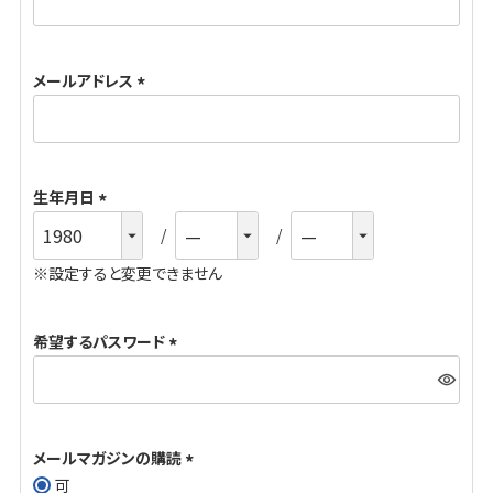
必
須
メールアドレス
)
(
必
須
生年月日
)
(
必
※設定すると変更できません
須
)
希望するパスワード
(
必
須
メールマガジンの購読
)
可
(