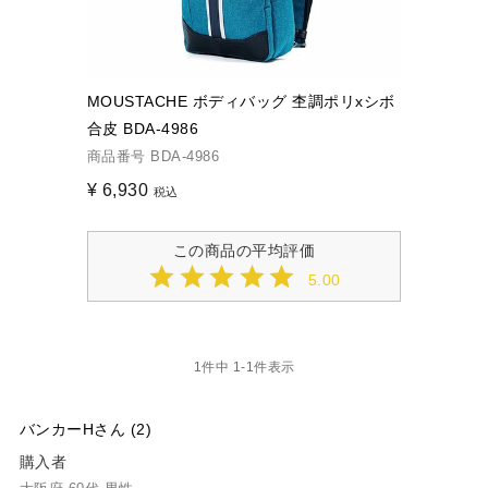
MOUSTACHE ボディバッグ 杢調ポリxシボ
合皮 BDA-4986
商品番号
BDA-4986
¥
6,930
税込
5.00
1
件中
1
-
1
件表示
バンカーH
2
購入者