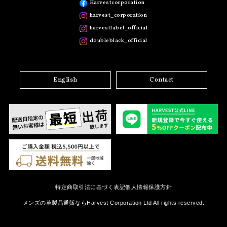
Harvestcorporation
harvest_corporation
harvestlabel_official
doubleblack_official
English
Contact
特定商取引法に基づく表記
個人情報保護方針
メンズの革製品通販ならHarvest Corporation Ltd All rights reserved.