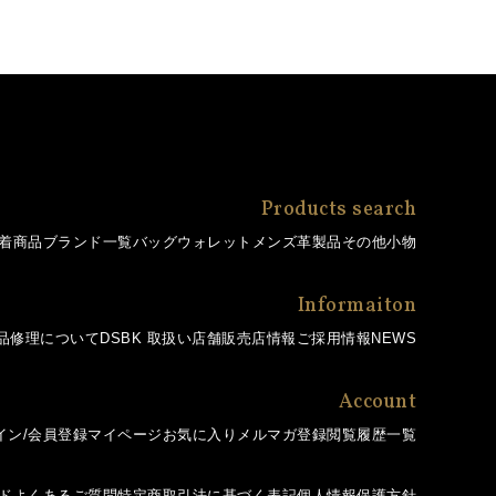
Products search
着商品
ブランド一覧
バッグ
ウォレット
メンズ革製品
その他小物
Informaiton
品修理について
DSBK 取扱い店舗
販売店情報
ご採用情報
NEWS
Account
イン/会員登録
マイページ
お気に入り
メルマガ登録
閲覧履歴一覧
ド
よくあるご質問
特定商取引法に基づく表記
個人情報保護方針