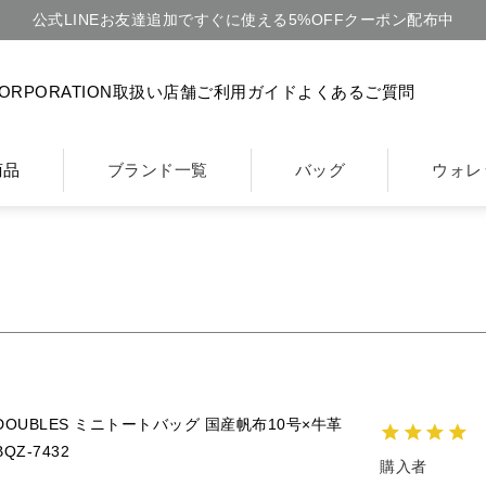
公式LINEお友達追加ですぐに使える5%OFFクーポン配布中
CORPORATION
取扱い店舗
ご利用ガイド
よくあるご質問
商品
ブランド一覧
バッグ
ウォレ
DOUBLES ミニトートバッグ 国産帆布10号×牛革
BQZ-7432
購入者