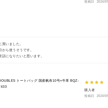
投稿日
2024/0
買いました。

から使うそうです。

世話になりたいと思います。
DOUBLES トートバッグ 国産帆布10号×牛革 BQZ-
7433
購入者
投稿日
2024/0