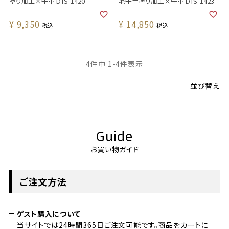
塗り加工×牛革 DTS-1420
毛牛手塗り加工×牛革 DTS-1423
¥
9,350
¥
14,850
税込
税込
4
件中
1
-
4
件表示
並び替え
Guide
お買い物ガイド
ご注文方法
ゲスト購入について
当サイトでは24時間365日ご注文可能です。商品をカートに