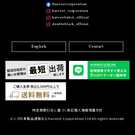
Harvestcorporation
harvest_corporation
harvestlabel_official
doubleblack_official
English
Contact
特定商取引法に基づく表記
個人情報保護方針
メンズの革製品通販ならHarvest Corporation Ltd All rights reserved.