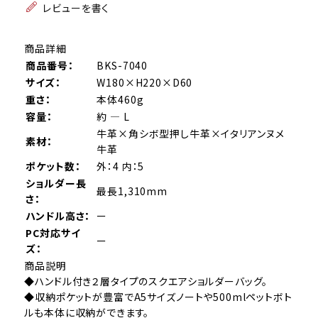
レビューを書く
商品詳細
商品番号：
BKS-7040
サイズ：
W180×H220×D60
重さ：
本体460g
容量：
約 ― L
牛革×角シボ型押し牛革×イタリアンヌメ
素材：
牛革
ポケット数：
外：4 内：5
ショルダー長
最長1,310mm
さ：
ハンドル高さ：
ー
PC対応サイ
ー
ズ：
商品説明
◆ハンドル付き２層タイプのスクエアショルダーバッグ。
◆収納ポケットが豊富でA5サイズノートや500mlペットボト
ルも本体に収納ができます。