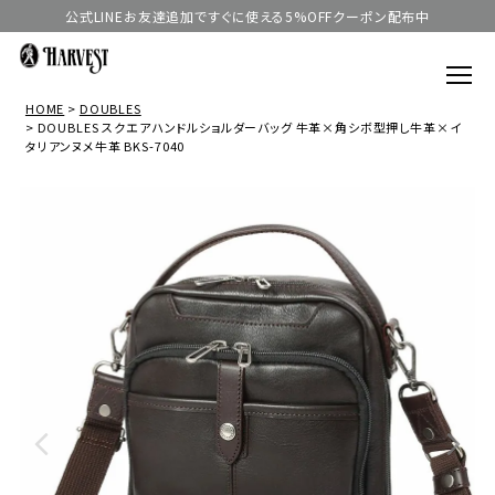
公式LINEお友達追加ですぐに使える5%OFFクーポン配布中
HOME
DOUBLES
DOUBLES スクエアハンドルショルダーバッグ 牛革×角シボ型押し牛革×イ
タリアンヌメ牛革 BKS-7040