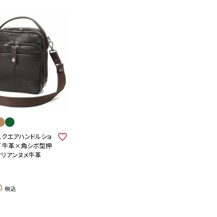
 スクエアハンドルショ
グ 牛革×角シボ型押
タリアンヌメ牛革
0
税込