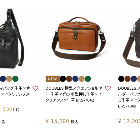
NEW
ボディバッグ 牛革×角
DOUBLES 横型スクエアショルダ
DOUBLES
×イタリアンヌメ
ー 牛革×角シボ型押し牛革×イ
ルダーバッ
タリアンヌメ牛革 BKS-7042
し牛革×イ
BKS-7040
5.00
（1）
¥
15,180
¥
13,20
税込
税込