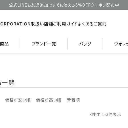
公式LINEお友達追加ですぐに使える5%OFFクーポン配布中
CORPORATION
取扱い店舗
ご利用ガイド
よくあるご質問
商品
ブランド一覧
バッグ
ウォレ
品一覧
価格が安い順
価格が高い順
新着順
3
件中
1
-
3
件表示