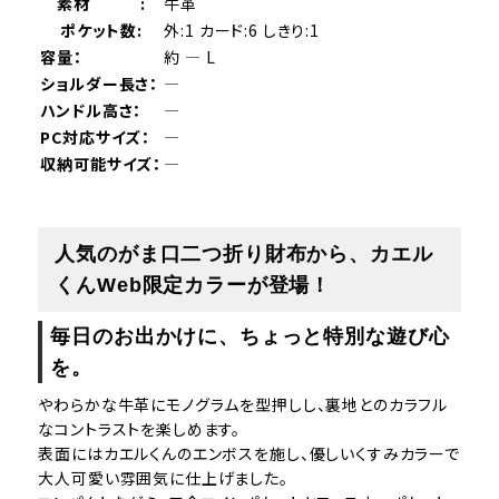
素材 :
牛革
ポケット数:
外:1 カード:6 しきり:1
容量：
約 ― L
ショルダー長さ：
―
ハンドル高さ：
―
PC対応サイズ：
―
収納可能サイズ：
―
人気のがま口二つ折り財布から、カエル
くんWeb限定カラーが登場！
毎日のお出かけに、ちょっと特別な遊び心
を。
やわらかな牛革にモノグラムを型押しし、裏地とのカラフル
なコントラストを楽しめます。
表面にはカエルくんのエンボスを施し、優しいくすみカラーで
大人可愛い雰囲気に仕上げました。