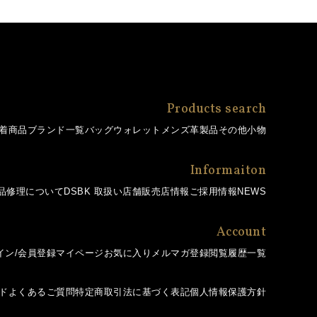
Products search
着商品
ブランド一覧
バッグ
ウォレット
メンズ革製品
その他小物
Informaiton
品修理について
DSBK 取扱い店舗
販売店情報
ご採用情報
NEWS
Account
イン/会員登録
マイページ
お気に入り
メルマガ登録
閲覧履歴一覧
ド
よくあるご質問
特定商取引法に基づく表記
個人情報保護方針