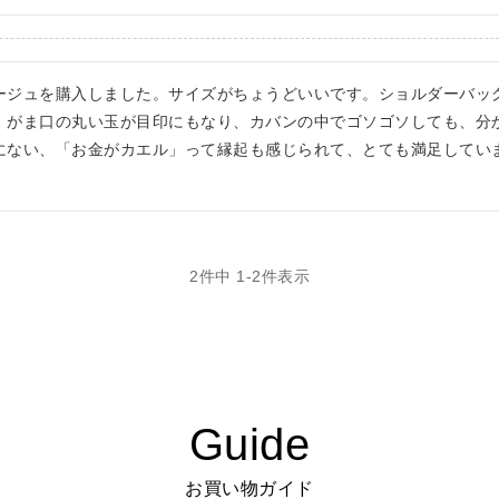
ージュを購入しました。サイズがちょうどいいです。ショルダーバッ
、がま口の丸い玉が目印にもなり、カバンの中でゴソゴソしても、分
にない、「お金がカエル」って縁起も感じられて、とても満足してい
2
件中
1
-
2
件表示
Guide
お買い物ガイド