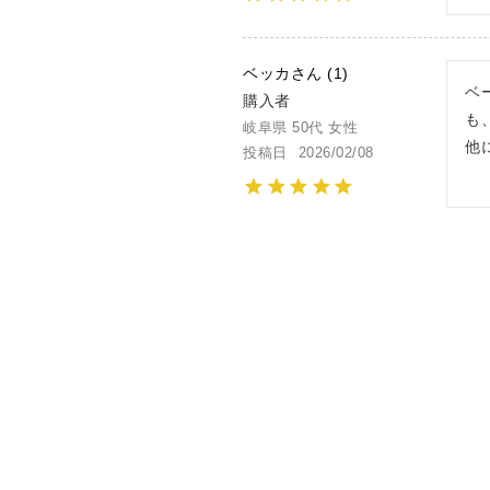
ベッカ
1
ベ
購入者
も
岐阜県
50代
女性
他
投稿日
2026/02/08