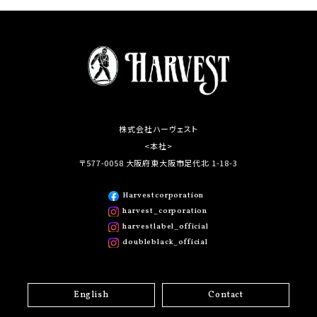
株式会社ハーヴェスト
<本社>
〒577-0058 大阪府東大阪市足代北 1-18-3
Harvestcorporation
harvest_corporation
harvestlabel_official
doubleblack_official
English
Contact