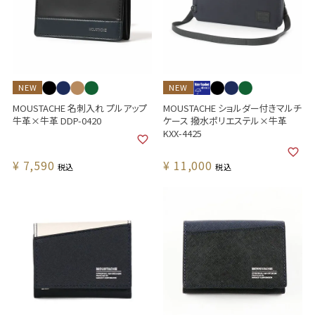
NEW
NEW
MOUSTACHE 名刺入れ プルアップ
MOUSTACHE ショルダー付きマルチ
牛革×牛革 DDP-0420
ケース 撥水ポリエステル×牛革
KXX-4425
¥
7,590
¥
11,000
税込
税込