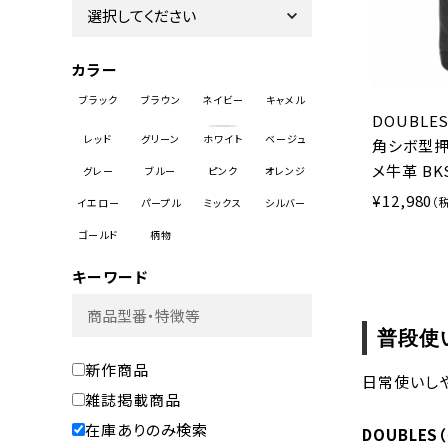
カラー
DOUBLE
角シボ型押
メ牛革 BKS
12,980
キーワード
普段使
新作商品
日常使いし
雑誌掲載商品
在庫ありのみ検索
DOUBLE