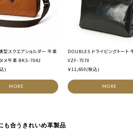
S 横型スクエアショルダー 牛革
DOUBLES ドライビングトート 
メ牛革 BKS-7042
VZF-7570
税込)
￥12,650(税込)
MORE
MORE
にも合うきれいめ革製品