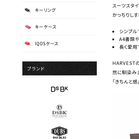
スーツスタ
キーリング
かっちりしす
キーケース
シンプル
A4書類
IQOSケース
長く愛用
HARVES
ブランド
然に馴染み
「きちんと感