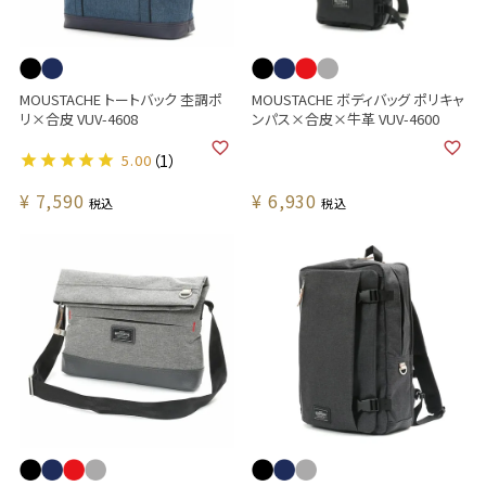
MOUSTACHE トートバック 杢調ポ
MOUSTACHE ボディバッグ ポリキャ
リ×合皮 VUV-4608
ンパス×合皮×牛革 VUV-4600
5.00
（1）
¥
7,590
¥
6,930
税込
税込