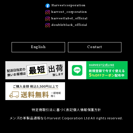
Harvestcorporation
harvest_corporation
harvestlabel_official
doubleblack_official
English
Contact
特定商取引法に基づく表記
個人情報保護方針
メンズの革製品通販ならHarvest Corporation Ltd All rights reserved.