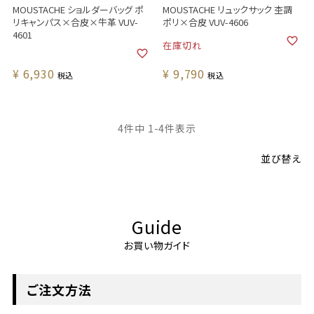
MOUSTACHE ショルダーバッグ ポ
MOUSTACHE リュックサック 杢調
リキャンパス×合皮×牛革 VUV-
ポリ×合皮 VUV-4606
4601
在庫切れ
¥
6,930
¥
9,790
税込
税込
4
件中
1
-
4
件表示
並び替え
Guide
お買い物ガイド
ご注文方法