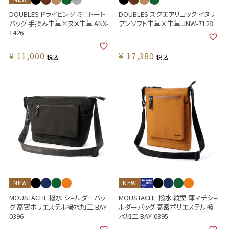
DOUBLES ドライビング ミニトート
DOUBLES スクエアリュック イタリ
バッグ 手揉み牛革×ヌメ牛革 ANX-
アンソフト牛革×牛革 JNW-7128
1426
¥
11,000
¥
17,380
税込
税込
NEW
NEW
MOUSTACHE 撥水 ショルダーバッ
MOUSTACHE 撥水 縦型 薄マチショ
グ 高密ポリエステル撥水加工 BAY-
ルダーバッグ 高密ポリエステル撥
0396
水加工 BAY-0395