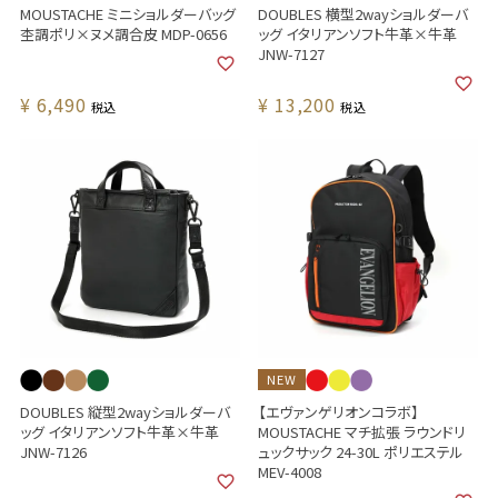
MOUSTACHE ミニショルダーバッグ
DOUBLES 横型2wayショルダーバ
杢調ポリ×ヌメ調合皮 MDP-0656
ッグ イタリアンソフト牛革×牛革
JNW-7127
¥
6,490
¥
13,200
税込
税込
NEW
DOUBLES 縦型2wayショルダーバ
【エヴァンゲリオンコラボ】
ッグ イタリアンソフト牛革×牛革
MOUSTACHE マチ拡張 ラウンドリ
JNW-7126
ュックサック 24-30L ポリエステル
MEV-4008