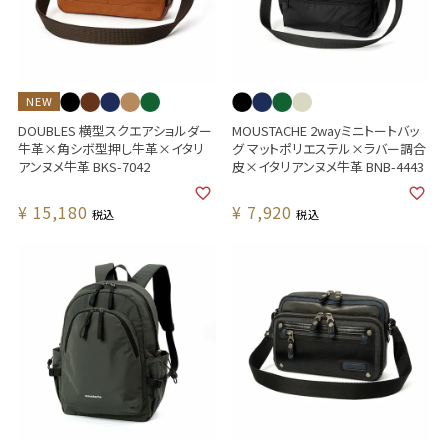
NEW
DOUBLES 横型スクエアショルダー
MOUSTACHE 2wayミニトートバッ
牛革×角シボ型押し牛革×イタリ
グ マットポリエステル×ラバー調合
アンヌメ牛革 BKS-7042
皮×イタリアンヌメ牛革 BNB-4443
¥
15,180
¥
7,920
税込
税込