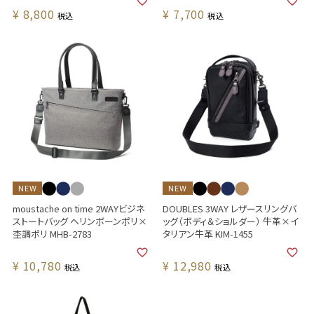
¥
8,800
¥
7,700
税込
税込
NEW
NEW
moustache on time 2WAYビジネ
DOUBLES 3WAY レザースリングバ
ストートバッグ ヘリンボーンポリ×
ッグ（ボディ＆ショルダー） 牛革×イ
杢調ポリ MHB-2783
タリアン牛革 KIM-1455
¥
10,780
¥
12,980
税込
税込