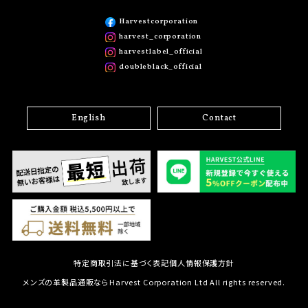
Harvestcorporation
harvest_corporation
harvestlabel_official
doubleblack_official
English
Contact
特定商取引法に基づく表記
個人情報保護方針
メンズの革製品通販ならHarvest Corporation Ltd All rights reserved.