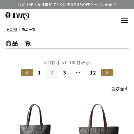
公式LINEお友達追加ですぐに使える5%OFFクーポン配布中
HOME
商品一覧
商品一覧
591
件中
51
-
100
件表示
1
2
3
…
12
並び替え