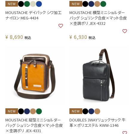
NEW
NEW
MOUSTACHE デイパック シワ加工
MOUSTACHE 横型ミニショルダー
ナイロン MEG-4434
バッグ シュリンク合皮×マット合皮
×杢調ポリ JEX-4332
¥
8,690
¥
6,930
税込
税込
NEW
NEW
MOUSTACHE 縦型ミニショルダー
DOUBLES 3WAYリュックサック 牛
バッグ シュリンク合皮×マット合皮
革×ポリエステル KWW-1346
×杢調ポリ JEX-4331