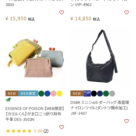
2830
ン VYP-4962
¥
15,950
¥
14,850
税込
税込
NEW
WEB限定
NEW
DSBK ミニショルダーバッグ 高密度
ナイロンツイル(ダントツ撥水加工)
ESSENCE OF POISON 【WEB限定】
JXF-3437
【カエルくん】がま口二つ折り財布
牛革 DES-3502N
5.00
（2）