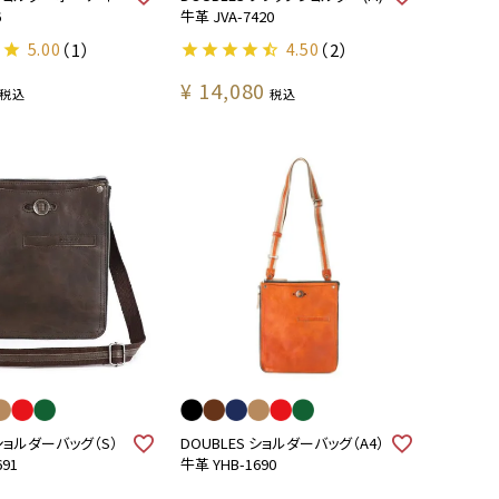
6
牛革 JVA-7420
5.00
（1）
4.50
（2）
¥
14,080
税込
税込
 ショルダーバッグ（S）
DOUBLES ショルダーバッグ（A4）
691
牛革 YHB-1690