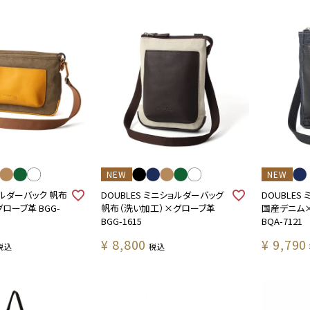
NEW
NEW
ショルダーバック 帆布
DOUBLES ミニショルダーバッグ
DOUBLES
ローブ革 BGG-
帆布（洗い加工）×グローブ革
国産デニム
BGG-1615
BQA-7121
¥
8,800
¥
9,790
税込
税込