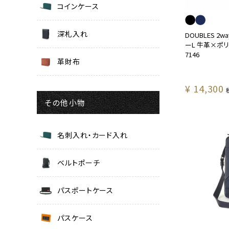
コインケース
深札入れ
DOUBLES 2
ーL 牛革×ポリエ
7146
革財布
¥
14,300
その他小物
名刺入れ・カード入れ
ベルトポーチ
パスポートケース
パスケース