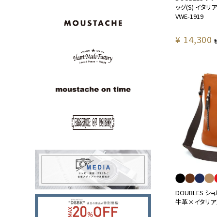
ッグ(S) イタ
VWE-1919
¥
14,300
DOUBLES シ
牛革×イタリアン