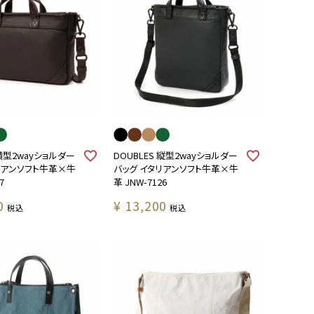
 横型2wayショルダー
DOUBLES 縦型2wayショルダー
リアンソフト牛革×牛
バッグ イタリアンソフト牛革×牛
7
革 JNW-7126
0
¥
13,200
税込
税込