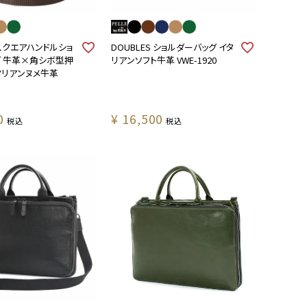
 スクエアハンドルショ
DOUBLES ショルダーバッグ イタ
グ 牛革×角シボ型押
リアンソフト牛革 VWE-1920
タリアンヌメ牛革
0
¥
16,500
税込
税込