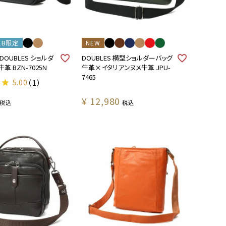
EB限定
NEW
 DOUBLES ショルダ
DOUBLES 横型ショルダーバッグ
牛革 BZN-7025N
牛革×イタリアンヌメ牛革 JPU-
7465
5.00
（1）
¥
12,980
税込
税込