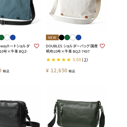
NEW
 ２wayトートショルダ
DOUBLES ショルダーバッグ 国産
0号×牛革 BQZ-
帆布10号×牛革 BQZ-7437
5.00
（2）
0
¥
12,650
税込
税込