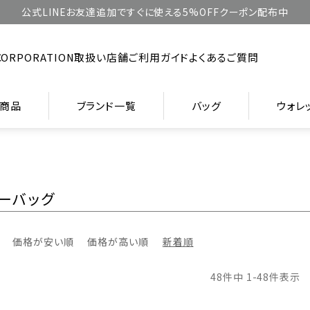
公式LINEお友達追加ですぐに使える5%OFFクーポン配布中
CORPORATION
取扱い店舗
ご利用ガイド
よくあるご質問
商品
ブランド一覧
バッグ
ウォレ
ーバッグ
価格が安い順
価格が高い順
新着順
48
件中
1
-
48
件表示