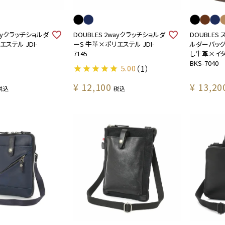
wayクラッチショルダ
DOUBLES 2wayクラッチショルダ
DOUBLES
ステル JDI-
ーS 牛革×ポリエステル JDI-
ルダーバッ
7145
し牛革×イ
BKS-7040
5.00
（1）
¥
12,100
¥
13,20
税込
税込