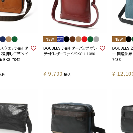
NEW
NEW
横型スクエアショルダ
DOUBLES ショルダーバッグ ボン
DOUBLES
ボ型押し牛革×イ
デッドレザーファイバ KGH-1080
ー 国産帆布1
BKS-7042
7438
¥
9,790
¥
12,10
税込
税込