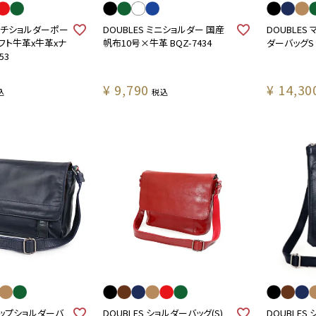
薄マチショルダーポー
DOUBLES ミニショルダー 国産
DOUBLES
フト牛革x牛革xナ
帆布10号×牛革 BQZ-7434
ダーバッグS 牛
53
¥
9,790
¥
14,30
込
税込
フラップショルダーバ
DOUBLES ショルダーバッグ(S)
DOUBLES