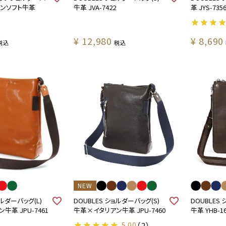
リアンソフト牛革
牛革 JVA-7422
革 JYS-735
¥
12,980
¥
8,690
税込
税込
NEW
ョルダーバッグ(L)
DOUBLES ショルダーバッグ(S)
DOUBLES
牛革 JPU-7461
牛革×イタリアン牛革 JPU-7460
牛革 YHB-1
5.00
（2）