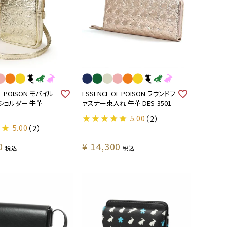
OF POISON モバイル
ESSENCE OF POISON ラウンドフ
ショルダー 牛革
ァスナー束入れ 牛革 DES-3501
5.00
（2）
5.00
（2）
0
¥
14,300
税込
税込