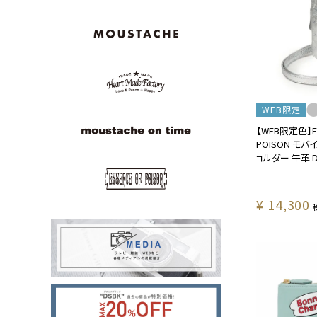
WEB限定
【WEB限定色】ES
POISON モ
ョルダー 牛革 DE
¥
14,300