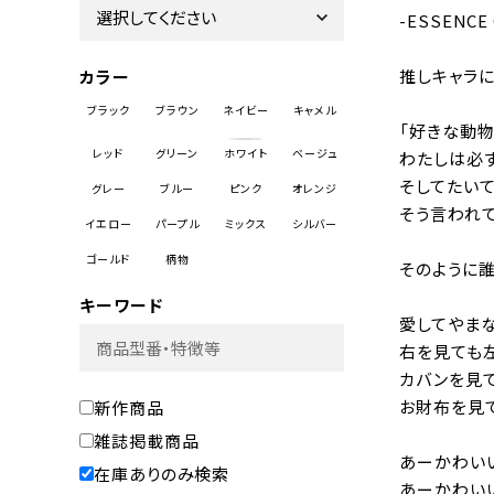
-ESSENCE
推しキャラ
カラー
「好きな動
わたしは必ず
そしてたいて
そう言われて
そのように誰
キーワード
愛してやまな
右を見ても
カバンを見
お財布を見て
新作商品
雑誌掲載商品
あーかわいい
在庫ありのみ検索
あーかわいい