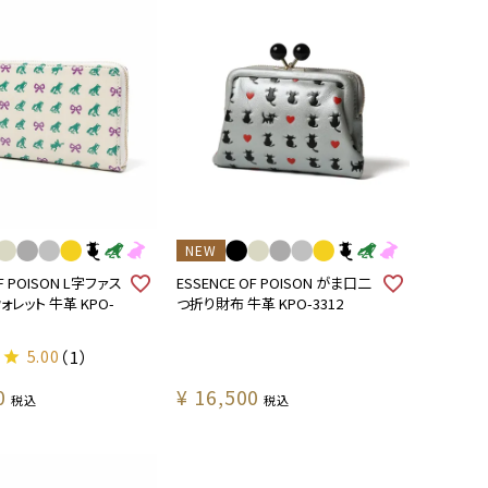
NEW
OF POISON L字ファス
ESSENCE OF POISON がま口二
レット 牛革 KPO-
つ折り財布 牛革 KPO-3312
5.00
（1）
0
¥
16,500
税込
税込