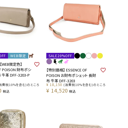
OFF
WEB限定
SALE20%OFF
【WEB限定色】
OF POISON 財布ポシ
【特別価格】 ESSENCE OF
牛革 DFF-3203-P
POISON お財布ポシェット 長財
布 牛革 DFF-3203
¥
18,150
(消費税10%を含む)のところ
(消費税10%を含む)のところ
0
¥
14,520
税込
税込