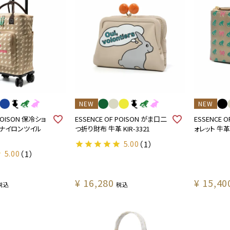
NEW
NEW
 POISON 保冷ショ
ESSENCE OF POISON がま口二
ESSENCE 
 ナイロンツイル
つ折り財布 牛革 KIR-3321
ォレット 牛革 
5.00
（1）
5.00
（1）
¥
16,280
¥
15,40
税込
税込