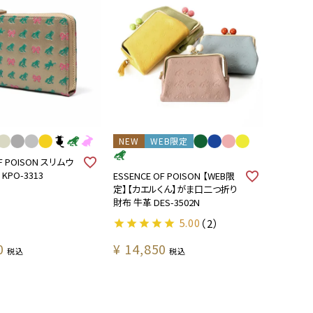
NEW
WEB限定
OF POISON スリムウ
KPO-3313
ESSENCE OF POISON 【WEB限
定】【カエルくん】がま口二つ折り
財布 牛革 DES-3502N
5.00
（2）
0
¥
14,850
税込
税込