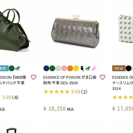
限定
NEW
POISON 【WEB限
ESSENCE OF POISON がま口長
ESSENCE 
ンドバッグ 牛革
財布 牛革 DES-3504
ナースリムウォ
3314
5.00
（2）
5.00
（4）
¥
18,150
¥
17,05
税込
税込