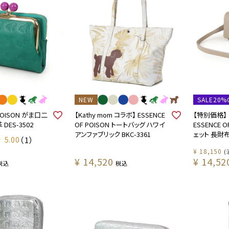
NEW
SALE20%
 POISON がま口二
【Kathy mom コラボ】 ESSENCE
【特別価格】 
DES-3502
OF POISON トートバッグ ハワイ
ESSENCE 
アンファブリック BKC-3361
ェット 長財布 
5.00
（1）
¥
18,150
¥
14,520
¥
14,52
税込
税込