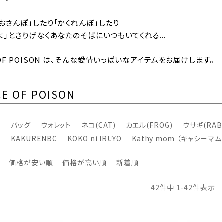
おさんぽ」したり「かくれんぼ」したり
よ」とさりげなくあなたのそばにいつもいてくれる...
E OF POISON は、そんな愛情いっぱいなアイテムをお届けします。
E OF POISON
バッグ
ウォレット
ネコ(CAT)
カエル(FROG)
ウサギ(RAB
KAKURENBO
KOKO ni IRUYO
Kathy mom （キャシーマム
価格が安い順
価格が高い順
新着順
42
件中
1
-
42
件表示