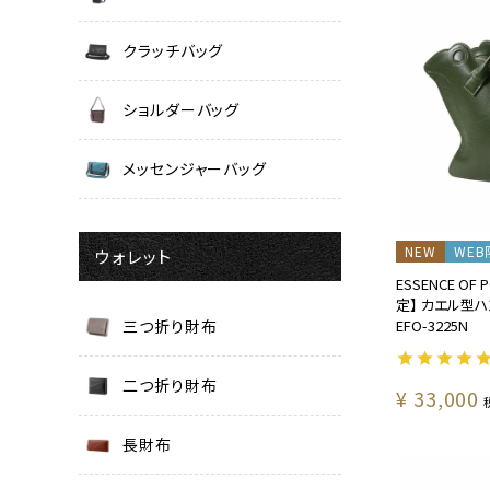
クラッチバッグ
ショルダーバッグ
メッセンジャーバッグ
NEW
WEB
ウォレット
ESSENCE OF 
定】 カエル型ハ
EFO-3225N
三つ折り財布
二つ折り財布
¥
33,000
長財布