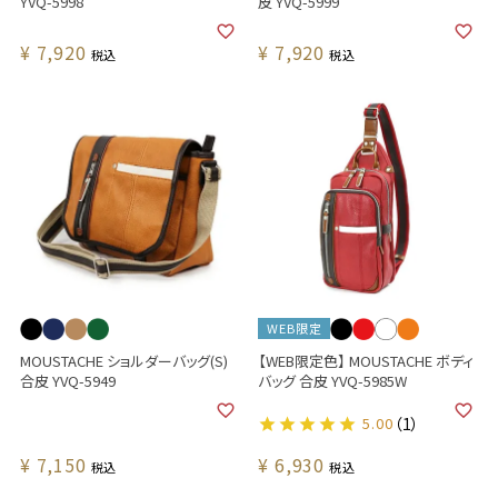
YVQ-5998
皮 YVQ-5999
¥
7,920
¥
7,920
税込
税込
WEB限定
MOUSTACHE ショルダーバッグ(S)
【WEB限定色】 MOUSTACHE ボディ
合皮 YVQ-5949
バッグ 合皮 YVQ-5985W
5.00
（1）
¥
7,150
¥
6,930
税込
税込