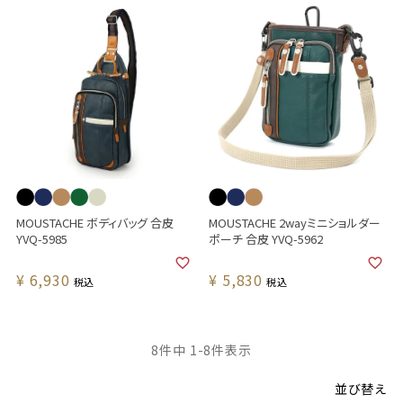
MOUSTACHE ボディバッグ 合皮
MOUSTACHE 2wayミニショルダー
YVQ-5985
ポーチ 合皮 YVQ-5962
¥
6,930
¥
5,830
税込
税込
8
件中
1
-
8
件表示
並び替え