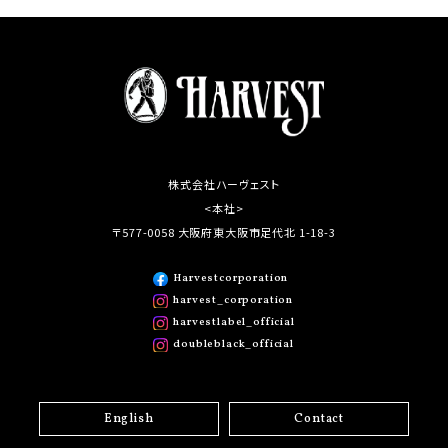
株式会社ハーヴェスト
<本社>
〒577-0058 大阪府東大阪市足代北 1-18-3
Harvestcorporation
harvest_corporation
harvestlabel_official
doubleblack_official
English
Contact